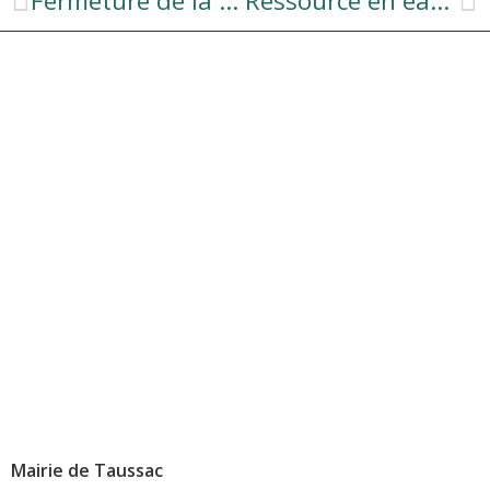
Fermeture de la MAIRIE
Ressource en eau : Soyons vigilants !
Mairie de Taussac