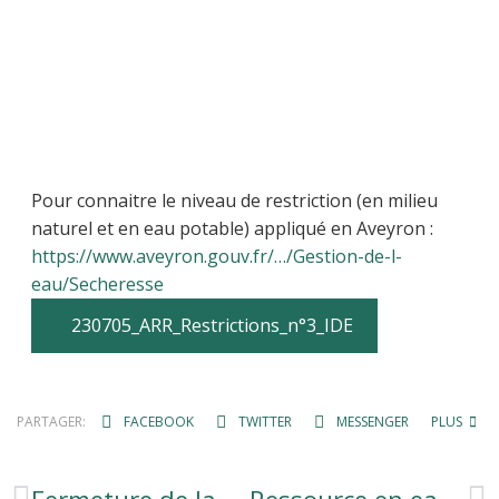
Pour connaitre le niveau de restriction (en milieu
naturel et en eau potable) appliqué en Aveyron :
https://www.aveyron.gouv.fr/…/Gestion-de-l-
eau/Secheresse
230705_ARR_Restrictions_n°3_IDE
PARTAGER:
FACEBOOK
TWITTER
MESSENGER
PLUS