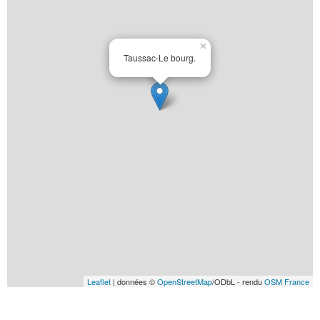
×
Taussac-Le bourg.
Leaflet
| données ©
OpenStreetMap
/ODbL - rendu
OSM France