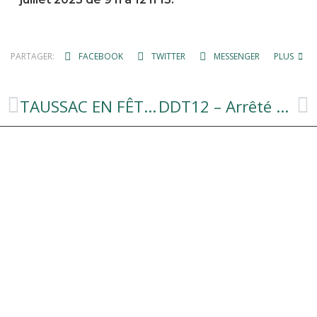
PARTAGER:
FACEBOOK
TWITTER
MESSENGER
PLUS
TAUSSAC EN FÊTE 2023
DDT12 – Arrêté de restrictions des prélèvements et usages de l’eau du 08/07/2023.