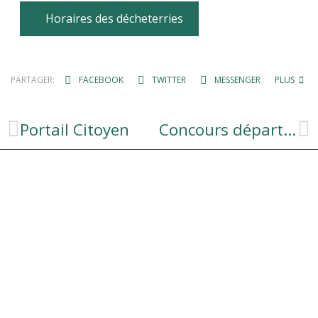
Horaires des décheterries
PARTAGER:
FACEBOOK
TWITTER
MESSENGER
PLUS
Portail Citoyen
Concours départemental du fleurissement et de l’aménagement du cadre de vie 2022.