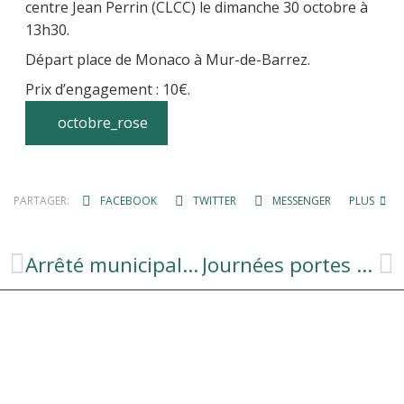
centre Jean Perrin (CLCC) le dimanche 30 octobre à
13h30.
Départ place de Monaco à Mur-de-Barrez.
Prix d’engagement : 10€.
octobre_rose
PARTAGER:
FACEBOOK
TWITTER
MESSENGER
PLUS
Arrêté municipal, Arrêté temporaire pour travaux sur le territoire de la Commune de Taussac
Journées portes ouvertes Frances services