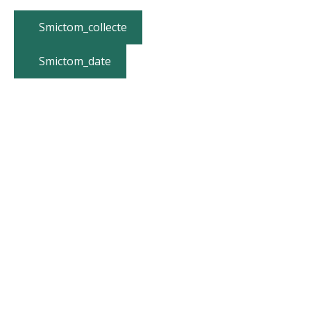
Smictom_collecte
Smictom_date