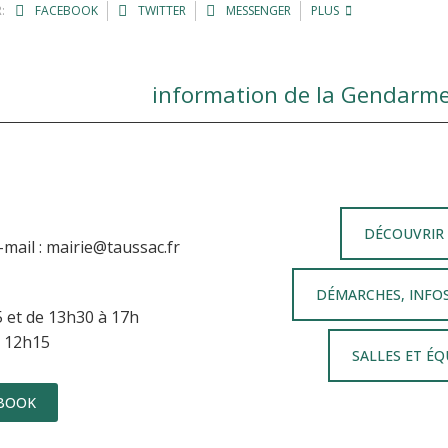
:
FACEBOOK
TWITTER
MESSENGER
PLUS
DÉCOUVRIR
l : mairie@taussac.fr
DÉMARCHES, INFO
5 et de 13h30 à 17h
à 12h15
SALLES ET É
BOOK