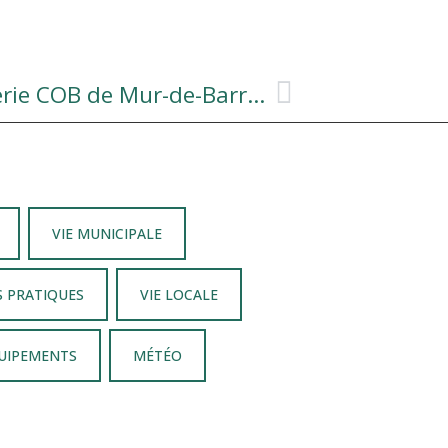
information de la Gendarmerie COB de Mur-de-Barrez en direct sur PANNEAUPOCKET.
VIE MUNICIPALE
S PRATIQUES
VIE LOCALE
QUIPEMENTS
MÉTÉO