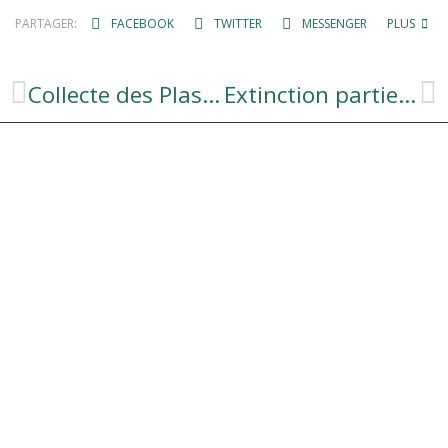
PARTAGER:
FACEBOOK
TWITTER
MESSENGER
PLUS
Collecte des Plastiques Agricoles Usagés ANNEE 2023
Extinction partielle de l’éclairage public dans la commune.