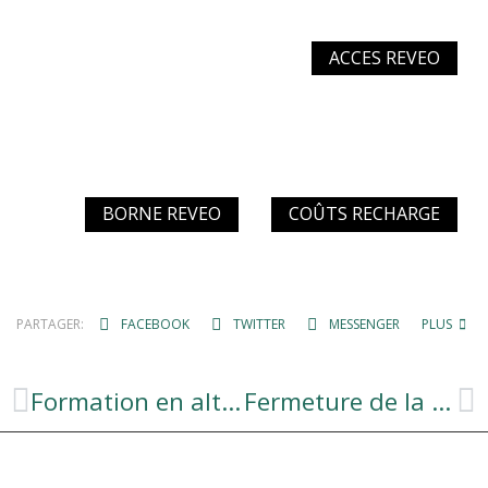
ACCES REVEO
BORNE REVEO
COÛTS RECHARGE
PARTAGER:
FACEBOOK
TWITTER
MESSENGER
PLUS
Formation en alternance CAP Conduite routière
Fermeture de la Mairie les lundi 7 et mardi 8 octobre 2024.