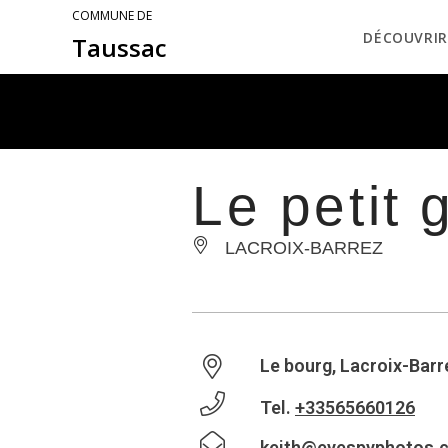
COMMUNE DE
DÉCOUVRIR
Taussac
Le petit 
LACROIX-BARREZ
Le bourg, Lacroix-Barr
Tel.
+33565660126
keith@eyespyphotos.