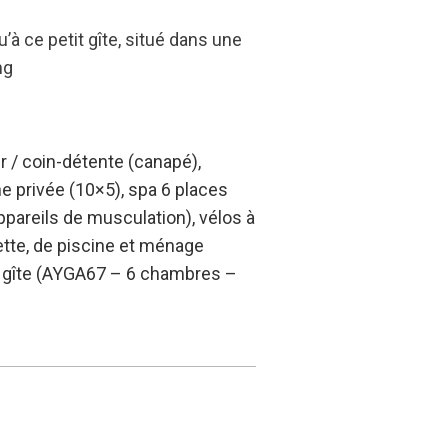
à ce petit gîte, situé dans une
ng
er / coin-détente (canapé),
ne privée (10×5), spa 6 places
appareils de musculation), vélos à
ilette, de piscine et ménage
e gîte (AYGA67 – 6 chambres –