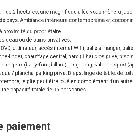
uri de 2 hectares, une magnifique allée vous mènera jusqu’
s de pays. Ambiance intérieure contemporaine et cocooni
à proximité du propriétaire.
 d’eau ou de bains privatives.
DVD, ordinateur, accès internet Wifi), salle à manger, pali
-linge), chauffage central, parc (1 ha) clos privé, pisci
e de jeux (baby-foot, billard), ping-pong, salle de sport (
ecue / plancha, parking privé. Draps, linge de table, de to
ptembre, le gîte peut être loué en complément d’un autr
 une capacité totale de 16 personnes.
e paiement