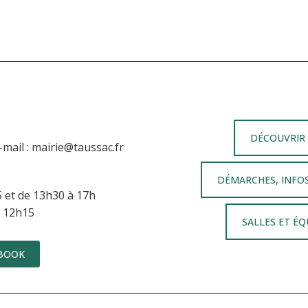
DÉCOUVRIR
l : mairie@taussac.fr
DÉMARCHES, INFO
5 et de 13h30 à 17h
à 12h15
SALLES ET É
BOOK