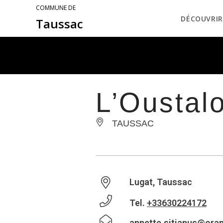
COMMUNE DE
DÉCOUVRIR
Taussac
L’Oustal
TAUSSAC
Lugat, Taussac
Tel.
+33630224172
annette.sitianus@oran